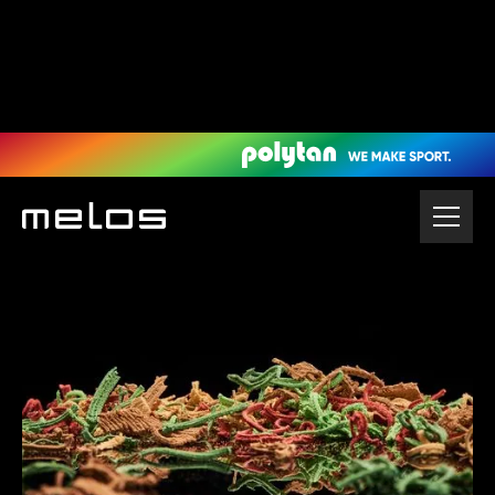
Startseite
Granulat & Sportböden
Granulat
EPDM Mulch