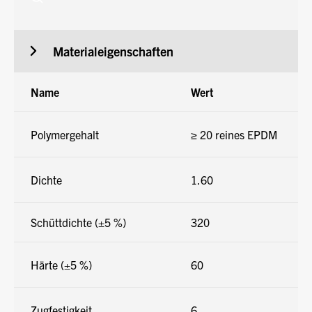
2,
Materialeigenschaften
Name
Wert
Polymergehalt
≥ 20 reines EPDM
Dichte
1.60
Schüttdichte (±5 %)
320
Härte (±5 %)
60
Zugfestigkeit
6