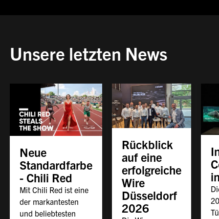
Unsere letzten News
Rückblick
I
Neue
auf eine
C
Standardfarbe
erfolgreiche
i
- Chili Red
Wire
Di
Mit Chili Red ist eine
Düsseldorf
20
der markantesten
2026
Tü
und beliebtesten