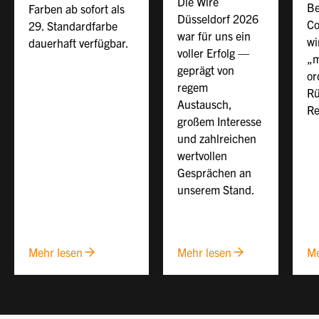
Die Wire
Be
Farben ab sofort als
Düsseldorf 2026
Co
29. Standardfarbe
war für uns ein
wi
dauerhaft verfügbar.
voller Erfolg —
„m
geprägt von
or
regem
Rü
Austausch,
Re
großem Interesse
und zahlreichen
wertvollen
Gesprächen an
unserem Stand.
Mehr lesen
Mehr lesen
Me