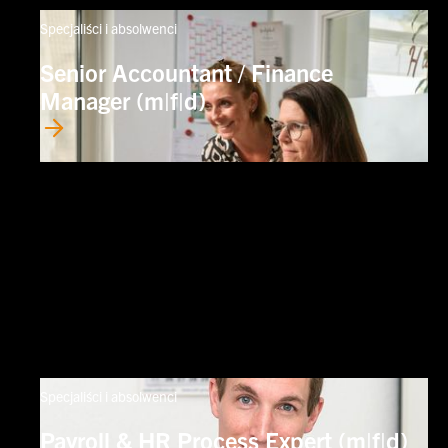
Specjaliści i absolwenci
Senior Accountant / Finance
Manager (m|f|d)
Specjaliści i absolwenci
Payroll & HR Process Expert (m|f|d)