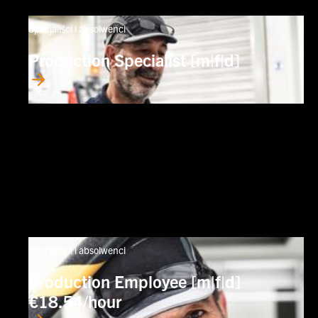
Specjaliści i absolwenci
Production Specialist [m|f|d]
Specjaliści i absolwenci
Production Employee [m|f|d]
€18.54/hour