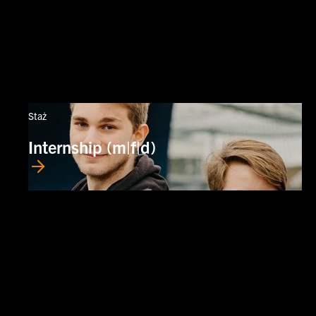
Staż
Internship (m|f|d)