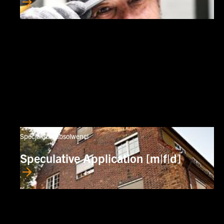
Specjaliści i absolwenci
Speculative Application [m|f|d]