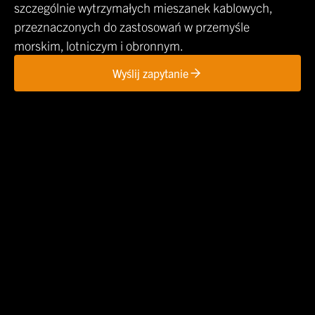
szczególnie wytrzymałych mieszanek kablowych,
przeznaczonych do zastosowań w przemyśle
morskim, lotniczym i obronnym.
Wyślij zapytanie
Home
Industrial & Cable Compounds
Cable Compounds | Applications
Lotnictwo
Cable Compound Finder 2.0 |